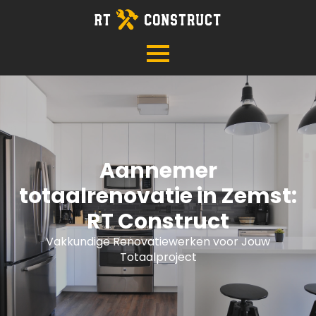
Aannemer
totaalrenovatie in Zemst:
RT Construct
Vakkundige Renovatiewerken voor Jouw
Totaalproject