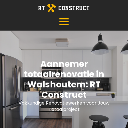
Aannemer
totaalrenovatie in
Walshoutem: RT
Construct
Vakkundige Renovatiewerken voor Jouw
Totaalproject