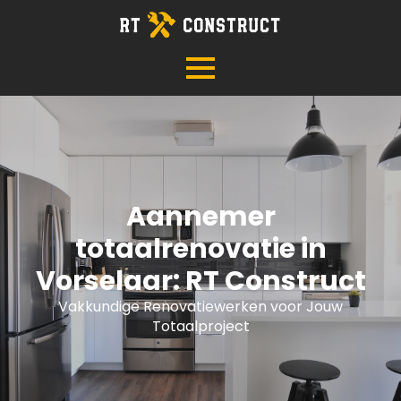
Aannemer
totaalrenovatie in
Vorselaar: RT Construct
Vakkundige Renovatiewerken voor Jouw
Totaalproject