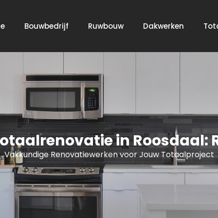
e
Bouwbedrijf
Ruwbouw
Dakwerken
Tot
taalrenovatie in Roosdaal: 
Vakkundige Renovatiewerken voor Jouw Totaalproject