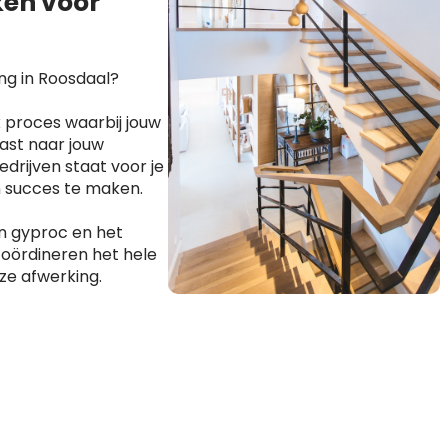
en voor
ng in Roosdaal?
 proces waarbij jouw
ast naar jouw
drijven staat voor je
n succes te maken.
n gyproc en het
coördineren het hele
ze afwerking.