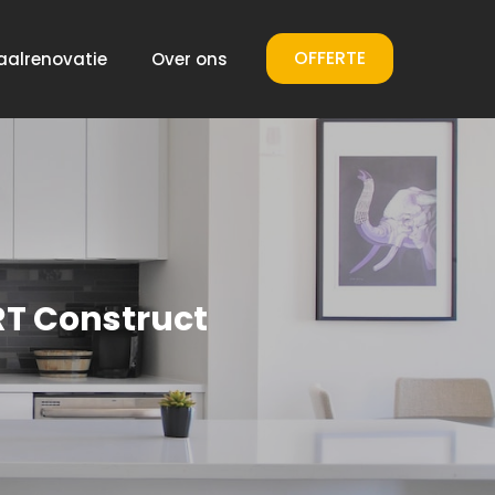
OFFERTE
aalrenovatie
Over ons
RT Construct