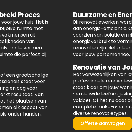
ebreid Proces
Duurzame en Ener
voor jouw huis. Het is
Bij renovatiewerken wor
ij elke ruimte met
aan energie-efficiëntie.
n vakmensen uit
voorzien van isolatie en
gelijkheden van
energieverbruik te vermi
 huis om te vormen
renovaties zijn niet allee
imte die perfect bij
voor jouw portemonnee.
Renovatie van Jo
Het verwezenlijken van j
 of een grootschalige
professionele renovatie
ssionals staat voor
staat klaar om jouw woni
ring en oog voor
vernieuwde leefomgeving 
erkt resultaat. Van
voldoet. Of het nu gaat 
ot het plaatsen van
complete make-over, onze
emen elk aspect van
diverse renovatietypes.
isie onder handen.
Offerte aanvragen