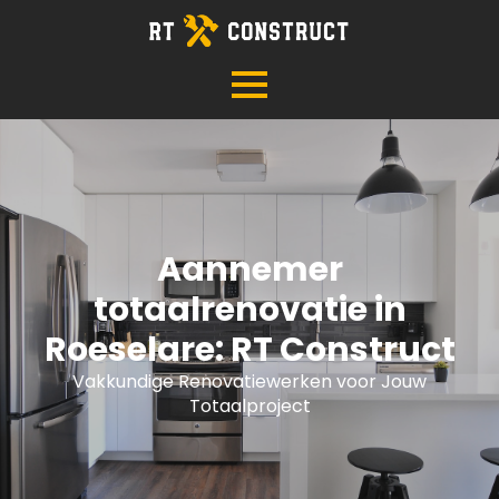
Aannemer
totaalrenovatie in
Roeselare: RT Construct
Vakkundige Renovatiewerken voor Jouw
Totaalproject