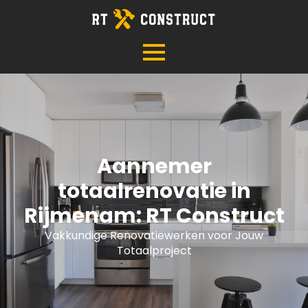
Aannemer
totaalrenovatie in
Rijmenam: RT Construct
Vakkundige Renovatiewerken voor Jouw
Totaalproject