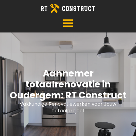
Aannemer
totaalrenovatie in
Oudergem: RT Construct
Vakkundige Renovatiewerken voor Jouw
Totaalproject