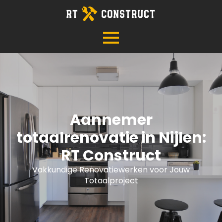
Aannemer
totaalrenovatie in Nijlen:
RT Construct
Vakkundige Renovatiewerken voor Jouw
Totaalproject