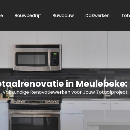
e
Bouwbedrijf
Ruwbouw
Dakwerken
Tot
taalrenovatie in Meulebeke: 
Vakkundige Renovatiewerken voor Jouw Totaalproject