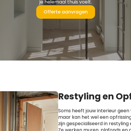
je helemaal thuis voelt.
Offerte aanvragen
Restyling en Op
Soms heeft jouw interieur geen 
maar kan het wel een opfrissin
zijn gespecialiseerd in restyling 
Ze werken muren, plafonds en 