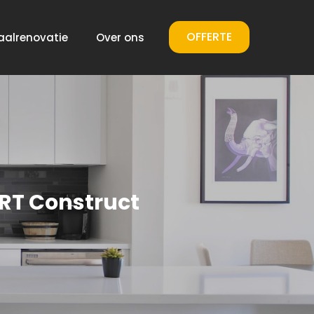
OFFERTE
aalrenovatie
Over ons
RT Construct