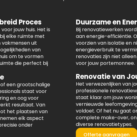
ebreid Proces
Duurzame en Ener
voor jouw huis. Het is
Bij renovatiewerken wor
ij elke ruimte met
aan energie-efficiëntie.
n vakmensen uit
voorzien van isolatie en
ogelijkheden van
energieverbruik te vermi
 huis om te vormen
renovaties zijn niet allee
imte die perfect bij
voor jouw portemonnee.
Renovatie van Jo
ke
Het verwezenlijken van j
 of een grootschalige
professionele renovatie
ssionals staat voor
staat klaar om jouw woni
ring en oog voor
vernieuwde leefomgeving 
erkt resultaat. Van
voldoet. Of het nu gaat 
ot het plaatsen van
complete make-over, onze
 nemen elk aspect
diverse renovatietypes.
precisie onder
Offerte aanvragen