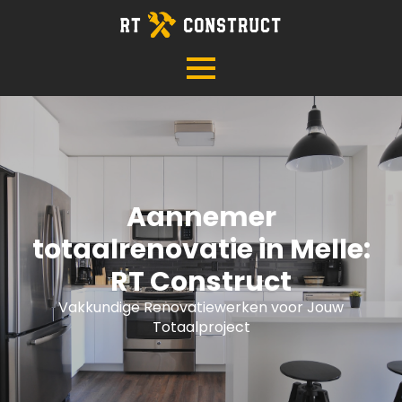
Aannemer
totaalrenovatie in Melle:
RT Construct
Vakkundige Renovatiewerken voor Jouw
Totaalproject