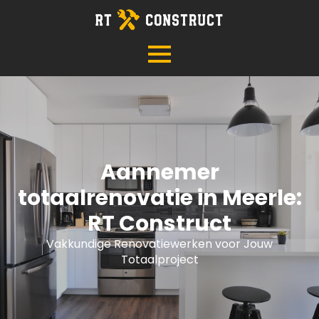
Aannemer
totaalrenovatie in Meerle:
RT Construct
Vakkundige Renovatiewerken voor Jouw
Totaalproject