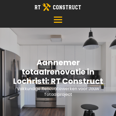
Aannemer
totaalrenovatie in
Lochristi: RT Construct
Vakkundige Renovatiewerken voor Jouw
Totaalproject