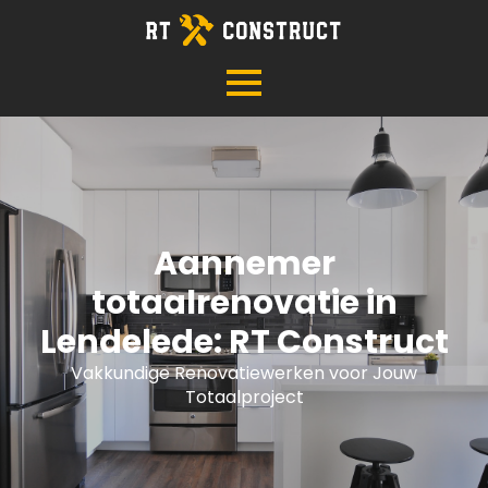
Aannemer
totaalrenovatie in
Lendelede: RT Construct
Vakkundige Renovatiewerken voor Jouw
Totaalproject