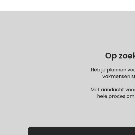
Op zoek
Heb je plannen vo
vakmensen sta
Met aandacht voor
hele proces om 