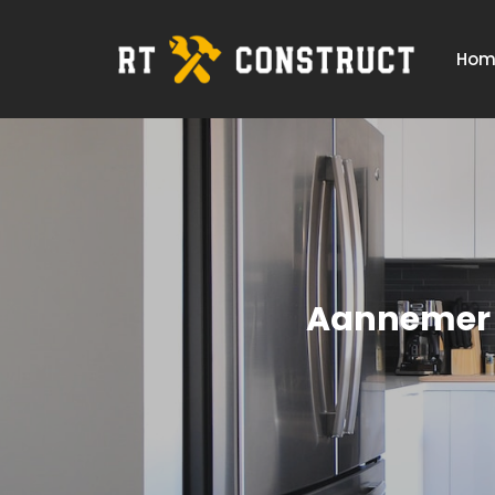
Hom
Aannemer t