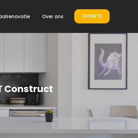
OFFERTE
aalrenovatie
Over ons
T Construct