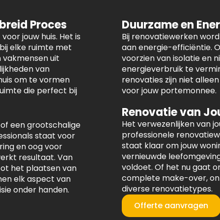
ebreid Proces
Duurzame en Ener
voor jouw huis. Het is
Bij renovatiewerken wor
ij elke ruimte met
aan energie-efficiëntie.
n vakmensen uit
voorzien van isolatie en
lijkheden van
energieverbruik te vermi
 huis om te vormen
renovaties zijn niet allee
imte die perfect bij
voor jouw portemonnee.
Renovatie van Jo
Het verwezenlijken van j
 of een grootschalige
professionele renovatie
ssionals staat voor
staat klaar om jouw woni
ring en oog voor
vernieuwde leefomgeving 
erkt resultaat. Van
voldoet. Of het nu gaat 
ot het plaatsen van
complete make-over, onze
en elk aspect van
diverse renovatietypes.
isie onder handen.
Offerte aanvragen