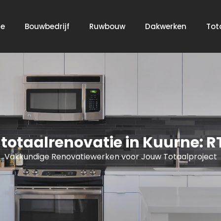
e
Bouwbedrijf
Ruwbouw
Dakwerken
Tot
otaalrenovatie in Kuurne: R
Vakkundige Renovatiewerken voor Jouw Totaalproject