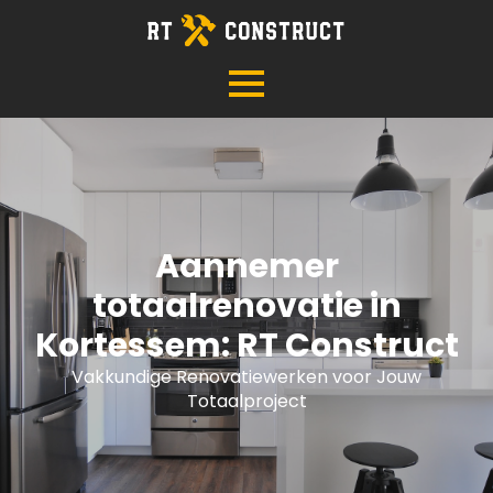
Aannemer
totaalrenovatie in
Kortessem: RT Construct
Vakkundige Renovatiewerken voor Jouw
Totaalproject