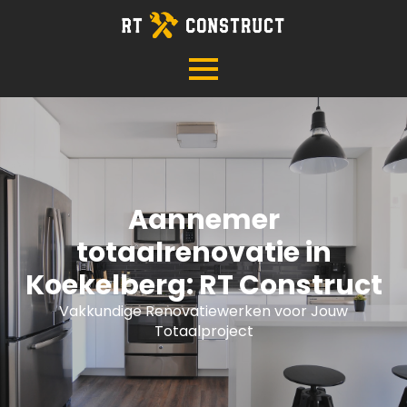
Aannemer
totaalrenovatie in
Koekelberg: RT Construct
Vakkundige Renovatiewerken voor Jouw
Totaalproject