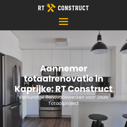
Aannemer
totaalrenovatie in
Kaprijke: RT Construct
Vakkundige Renovatiewerken voor Jouw
Totaalproject