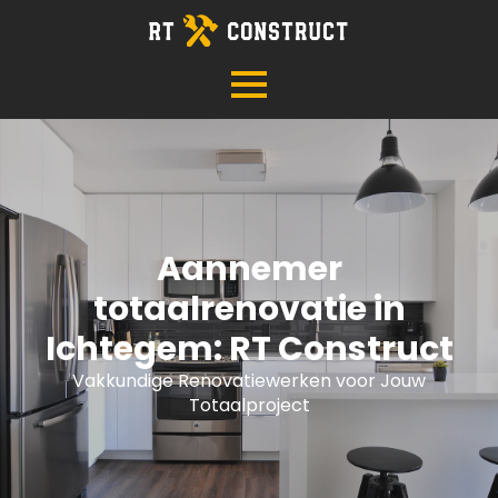
Aannemer
totaalrenovatie in
Ichtegem: RT Construct
Vakkundige Renovatiewerken voor Jouw
Totaalproject