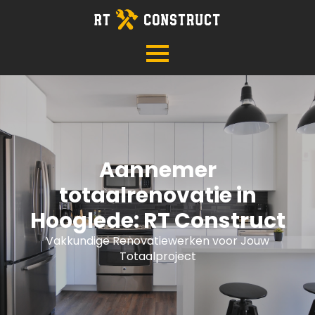
Aannemer
totaalrenovatie in
Hooglede: RT Construct
Vakkundige Renovatiewerken voor Jouw
Totaalproject