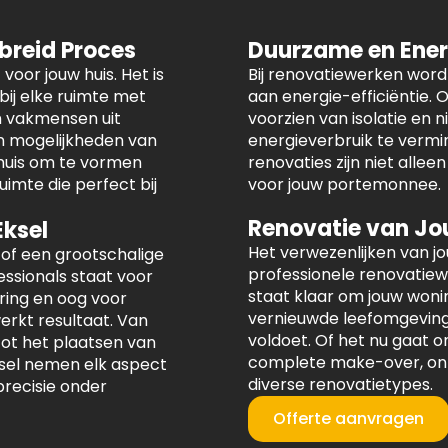
ebreid Proces
Duurzame en Ener
voor jouw huis. Het is
Bij renovatiewerken wor
ij elke ruimte met
aan energie-efficiëntie.
n vakmensen uit
voorzien van isolatie en
en mogelijkheden van
energieverbruik te vermi
 huis om te vormen
renovaties zijn niet allee
imte die perfect bij
voor jouw portemonnee.
Renovatie van Jo
Eksel
Het verwezenlijken van j
 of een grootschalige
professionele renovatie
ssionals staat voor
staat klaar om jouw woni
ring en oog voor
vernieuwde leefomgeving 
erkt resultaat. Van
voldoet. Of het nu gaat 
ot het plaatsen van
complete make-over, onze
sel nemen elk aspect
diverse renovatietypes.
precisie onder
Offerte aanvragen