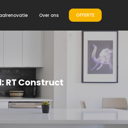
OFFERTE
aalrenovatie
Over ons
: RT Construct