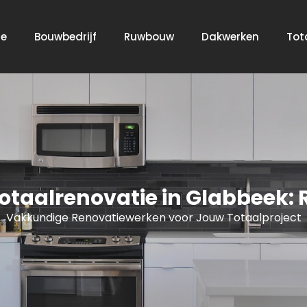
e
Bouwbedrijf
Ruwbouw
Dakwerken
Tot
taalrenovatie in Glabbeek: 
Vakkundige Renovatiewerken voor Jouw Totaalproject