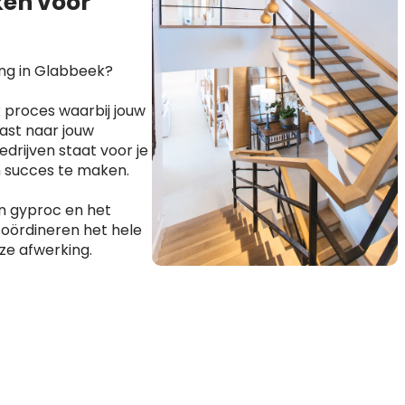
en voor
ing in Glabbeek?
 proces waarbij jouw
ast naar jouw
drijven staat voor je
n succes te maken.
n gyproc en het
coördineren het hele
ze afwerking.