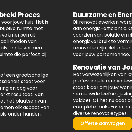
ebreid Proces
Duurzame en Ener
voor jouw huis. Het is
Bij renovatiewerken wor
ij elke ruimte met
aan energie-efficiëntie.
n vakmensen uit
voorzien van isolatie en
gelijkheden van
energieverbruik te vermi
 huis om te vormen
renovaties zijn niet allee
imte die perfect bij
voor jouw portemonnee.
Renovatie van Jo
Het verwezenlijken van j
 of een grootschalige
professionele renovatie
ssionals staat voor
staat klaar om jouw woni
ring en oog voor
vernieuwde leefomgeving 
erkt resultaat. Van
voldoet. Of het nu gaat 
ot het plaatsen van
complete make-over, onze
nemen elk aspect van
diverse renovatietypes.
isie onder handen.
Offerte aanvragen