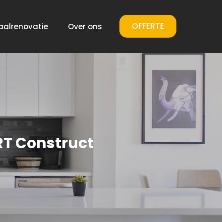
OFFERTE
aalrenovatie
Over ons
RT Construct