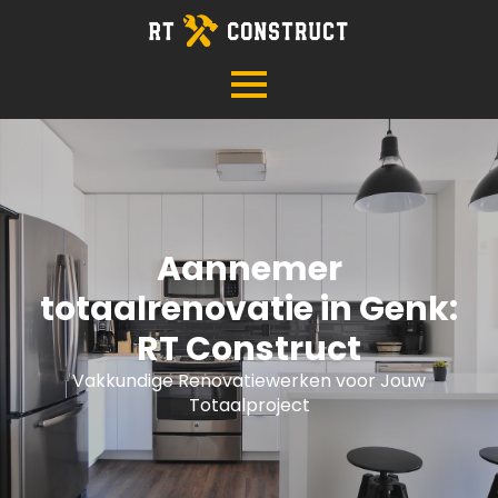
Aannemer
totaalrenovatie in Genk:
RT Construct
Vakkundige Renovatiewerken voor Jouw
Totaalproject