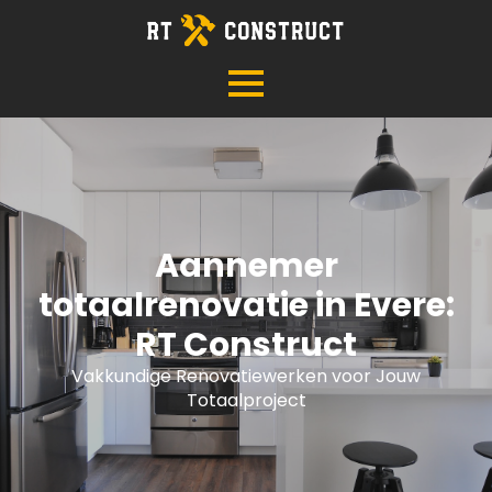
Aannemer
totaalrenovatie in Evere:
RT Construct
Vakkundige Renovatiewerken voor Jouw
Totaalproject