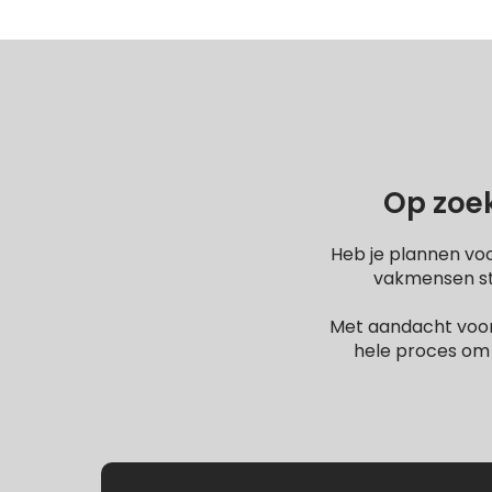
Op zoek
Heb je plannen vo
vakmensen sta
Met aandacht voor
hele proces om 