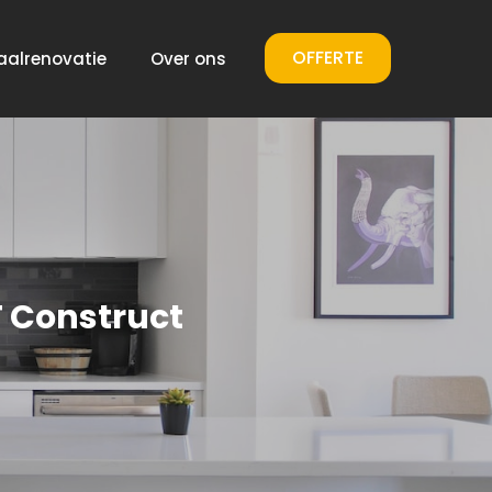
OFFERTE
aalrenovatie
Over ons
T Construct