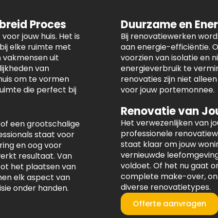
ebreid Proces
Duurzame en Ener
voor jouw huis. Het is
Bij renovatiewerken wor
ij elke ruimte met
aan energie-efficiëntie.
n vakmensen uit
voorzien van isolatie en
lijkheden van
energieverbruik te vermi
 huis om te vormen
renovaties zijn niet allee
imte die perfect bij
voor jouw portemonnee.
Renovatie van Jo
Het verwezenlijken van j
 of een grootschalige
professionele renovatie
ssionals staat voor
staat klaar om jouw woni
ring en oog voor
vernieuwde leefomgeving 
erkt resultaat. Van
voldoet. Of het nu gaat 
ot het plaatsen van
complete make-over, onze
en elk aspect van
diverse renovatietypes.
isie onder handen.
Offerte aanvragen