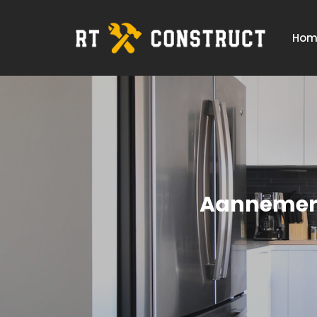
Hom
Aannemer t