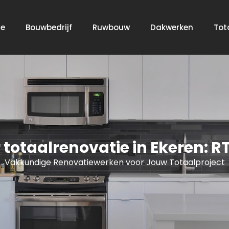
e
Bouwbedrijf
Ruwbouw
Dakwerken
Tot
otaalrenovatie in Ekeren: R
Vakkundige Renovatiewerken voor Jouw Totaalproject