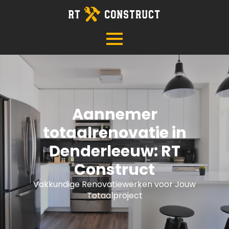
Aannemer
totaalrenovatie in
Denderleeuw: RT
Construct
Vakkundige Renovatiewerken voor Jouw
Totaalproject