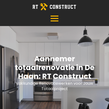
Aannemer
totaalrenovatie in De
Haan: RT Construct
Vakkundige Renovatiewerken voor Jouw
Totaalproject