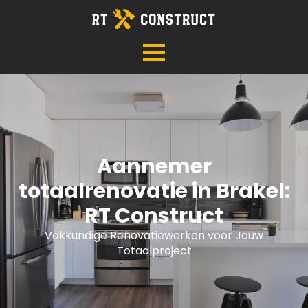
Aannemer
totaalrenovatie in Brakel:
RT Construct
Vakkundige Renovatiewerken voor Jouw
Totaalproject