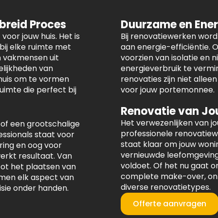
ebreid Proces
Duurzame en Ener
voor jouw huis. Het is
Bij renovatiewerken wor
ij elke ruimte met
aan energie-efficiëntie.
n vakmensen uit
voorzien van isolatie en
elijkheden van
energieverbruik te vermi
 huis om te vormen
renovaties zijn niet allee
imte die perfect bij
voor jouw portemonnee.
Renovatie van Jo
Het verwezenlijken van j
 of een grootschalige
professionele renovatie
ssionals staat voor
staat klaar om jouw woni
ring en oog voor
vernieuwde leefomgeving 
erkt resultaat. Van
voldoet. Of het nu gaat 
ot het plaatsen van
complete make-over, onze
men elk aspect van
diverse renovatietypes.
isie onder handen.
Offerte aanvragen