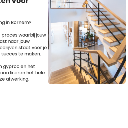
en voor
ing in Bornem?
 proces waarbij jouw
ast naar jouw
drijven staat voor je
n succes te maken.
n gyproc en het
coördineren het hele
ze afwerking.