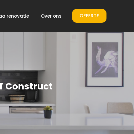
OFFERTE
aalrenovatie
Over ons
T Construct