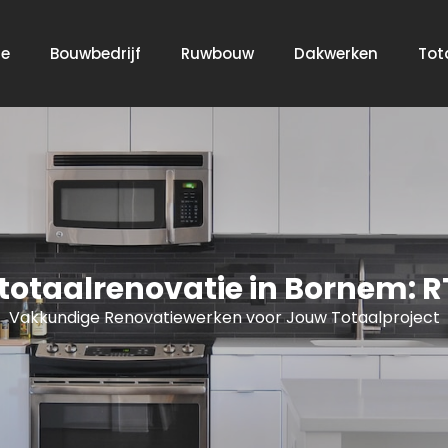
e
Bouwbedrijf
Ruwbouw
Dakwerken
Tot
otaalrenovatie in Bornem: R
Vakkundige Renovatiewerken voor Jouw Totaalproject