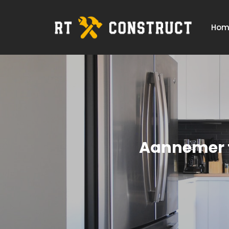
Hom
Aannemer t