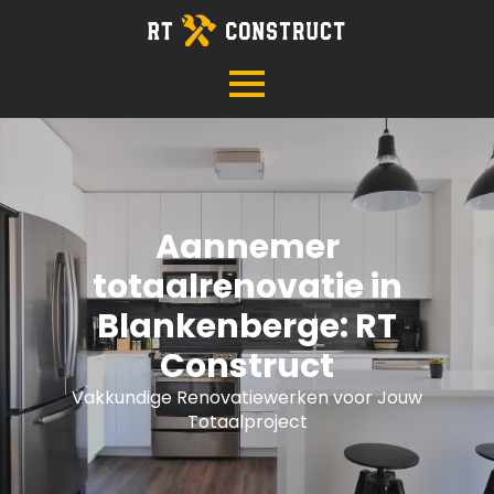
Aannemer
totaalrenovatie in
Blankenberge: RT
Construct
Vakkundige Renovatiewerken voor Jouw
Totaalproject