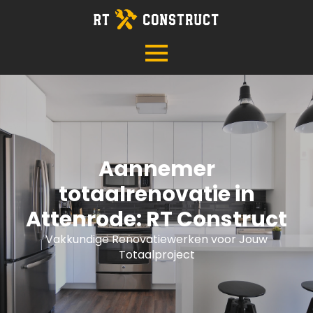
Aannemer
totaalrenovatie in
Attenrode: RT Construct
Vakkundige Renovatiewerken voor Jouw
Totaalproject