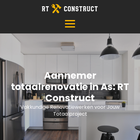
Aannemer
totaalrenovatie in As: RT
Construct
Vakkundige Renovatiewerken voor Jouw
Totaalproject