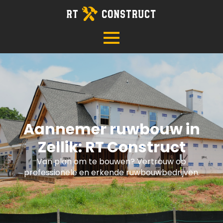
Aannemer ruwbouw in
Zellik: RT Construct
Van plan om te bouwen? Vertrouw op
professionele en erkende ruwbouwbedrijven.