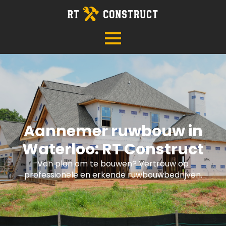
Aannemer ruwbouw in
Waterloo: RT Construct
Van plan om te bouwen? Vertrouw op
professionele en erkende ruwbouwbedrijven.