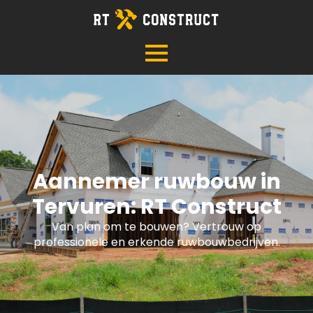
Aannemer ruwbouw in
Tervuren: RT Construct
Van plan om te bouwen? Vertrouw op
professionele en erkende ruwbouwbedrijven.