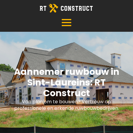
Aannemer ruwbouw in
Sint-Laureins: RT
Construct
Van plan om te bouwen? Vertrouw op
professionele en erkende ruwbouwbedrijven.