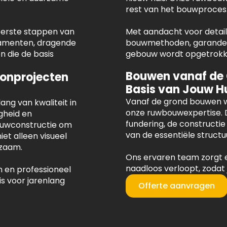
rest van het bouwproces
 eerste stappen van
Met aandacht voor detail 
damenten, dragende
bouwmethoden, garandere
 die de basis
gebouw wordt opgetrokken
Bouwen vanaf de
onprojecten
Basis van Jouw H
Vanaf de grond bouwen w
ng van kwaliteit in
onze ruwbouwexpertise. 
gheid en
fundering, de constructi
uwconstructie om
van de essentiële structu
iet alleen visueel
rzaam.
Ons ervaren team zorgt 
naadloos verloopt, zodat
 en professioneel
s voor jarenlang
Offerte aanvragen