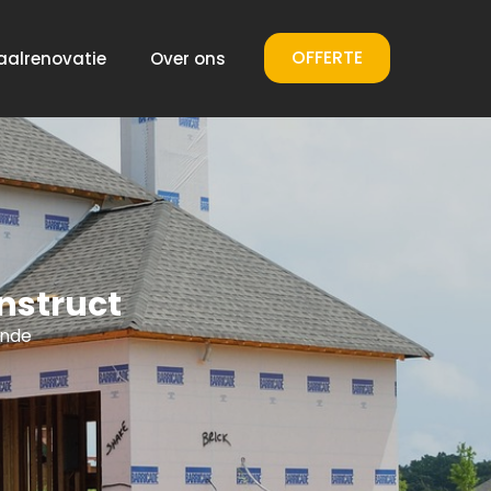
OFFERTE
aalrenovatie
Over ons
nstruct
ende