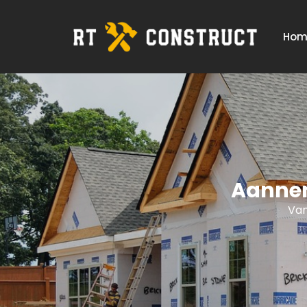
Hom
Aannem
Van