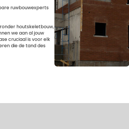
wbare ruwbouwexperts
aronder houtskeletbouw,
nnen we aan al jouw
se cruciaal is voor elk
eren die de tand des