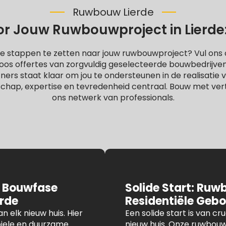
Ruwbouw Lierde
r Jouw Ruwbouwproject in Lierde: G
e stappen te zetten naar jouw ruwbouwproject? Vul ons o
oos offertes van zorgvuldig geselecteerde bouwbedrijve
rs staat klaar om jou te ondersteunen in de realisatie va
chap, expertise en tevredenheid centraal. Bouw met ve
ons netwerk van professionals.
 Bouwfase
Solide Start: Ruw
erde
Residentiële Geb
n elk nieuw huis. Hier
Een solide start is van c
iele en duurzame
nieuw huis. Onze ruwbouw