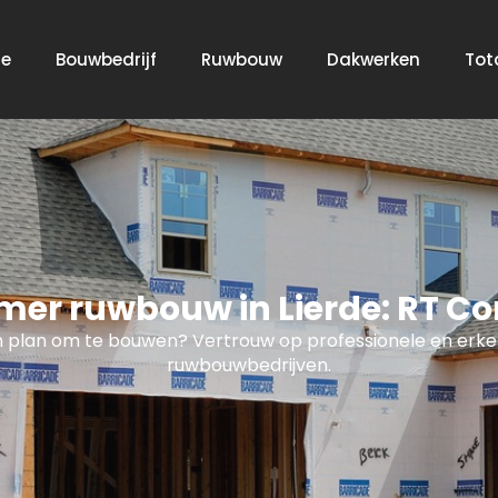
e
Bouwbedrijf
Ruwbouw
Dakwerken
Tot
er ruwbouw in Lierde: RT Co
 plan om te bouwen? Vertrouw op professionele en erk
ruwbouwbedrijven.