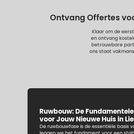
Ontvang Offertes voo
Klaar om de eerst
en ontvang kostel
betrouwbare partne
ons staat vakmans
Ruwbouw: De Fundamentele
voor Jouw Nieuwe Huis in Li
De ruwbouwfase is de essentiële basis va
leggen we het fundament voor een stab