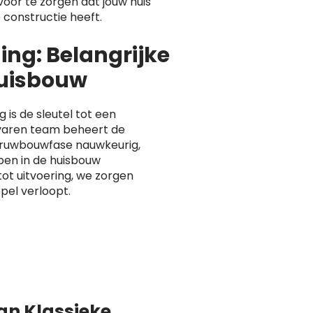
voor te zorgen dat jouw huis
e constructie heeft.
ng: Belangrijke
Huisbouw
is de sleutel tot een
varen team beheert de
e ruwbouwfase nauwkeurig,
pen in de huisbouw
ot uitvoering, we zorgen
pel verloopt.
van Klassieke