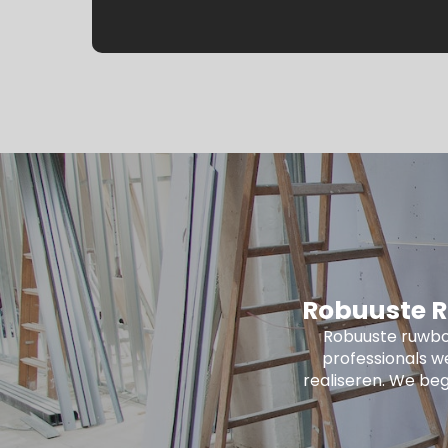
Robuuste R
Robuuste ruwbo
professionals w
realiseren. We beg