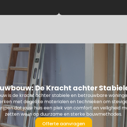
uwbouw: De Kracht achter Stabie
uw is de kracht achter stabiele en betrouwbare woninge
erken met degelijke materialen en technieken om stevige
rijpen dat jouw huis een plek van comfort en veiligheid m
zetten we in op duurzame en sterke bouwmethodes.
Offerte aanvragen