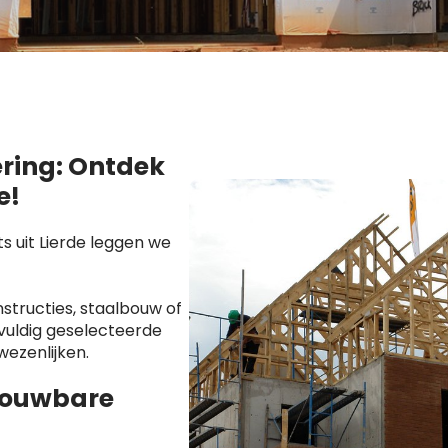
ering: Ontdek
e!
 uit Lierde leggen we
tructies, staalbouw of
vuldig geselecteerde
wezenlijken.
rouwbare