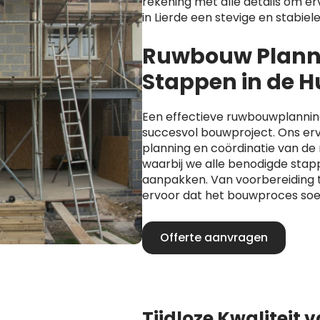
rekening met alle details om er
in Lierde een stevige en stabiel
Ruwbouw Planni
Stappen in de 
Een effectieve ruwbouwplanning 
succesvol bouwproject. Ons er
planning en coördinatie van d
waarbij we alle benodigde stap
aanpakken. Van voorbereiding t
ervoor dat het bouwproces soe
Offerte aanvragen
Tijdloze Kwaliteit 