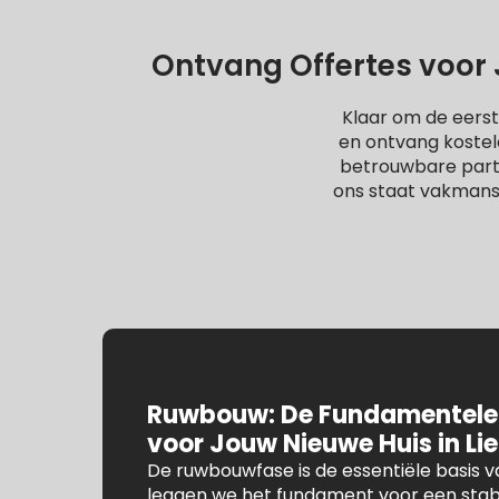
Ontvang Offertes voor 
Klaar om de eerst
en ontvang kostel
betrouwbare partne
ons staat vakmans
Ruwbouw: De Fundamentele
voor Jouw Nieuwe Huis in Li
De ruwbouwfase is de essentiële basis va
leggen we het fundament voor een stab