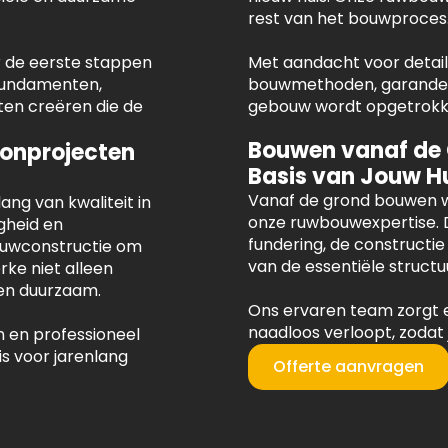
rest van het bouwproces
r de eerste stappen
Met aandacht voor detail 
 fundamenten,
bouwmethoden, garandere
en creëren die de
gebouw wordt opgetrokken
Bouwen vanaf de
onprojecten
Basis van Jouw H
Vanaf de grond bouwen w
ng van kwaliteit in
onze ruwbouwexpertise. 
gheid en
fundering, de constructi
uwconstructie om
van de essentiële structu
rke niet alleen
g en duurzaam.
Ons ervaren team zorgt 
naadloos verloopt, zodat
 en professioneel
s voor jarenlang
Offerte aanvragen