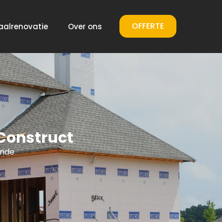
OFFERTE
aalrenovatie
Over ons
Construct
ende