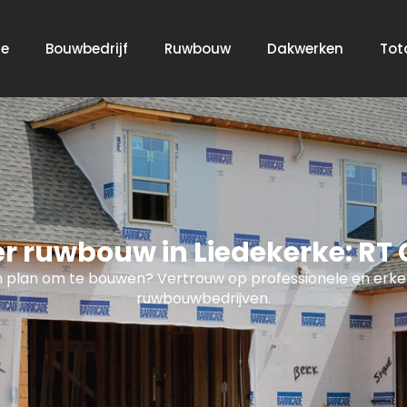
e
Bouwbedrijf
Ruwbouw
Dakwerken
Tot
 ruwbouw in Liedekerke: RT 
 plan om te bouwen? Vertrouw op professionele en erk
ruwbouwbedrijven.