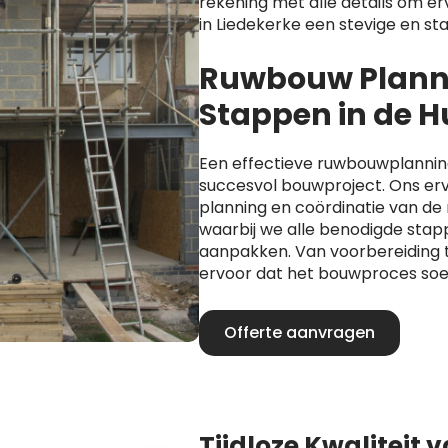
rekening met alle details om er
in Liedekerke een stevige en sta
Ruwbouw Planni
Stappen in de 
Een effectieve ruwbouwplanning 
succesvol bouwproject. Ons er
planning en coördinatie van d
waarbij we alle benodigde stap
aanpakken. Van voorbereiding t
ervoor dat het bouwproces soe
Offerte aanvragen
Tijdloze Kwaliteit 