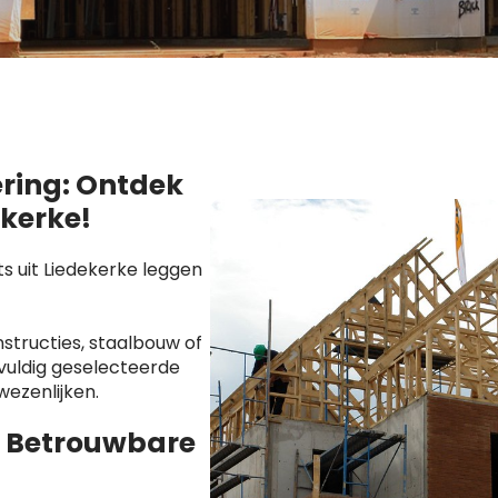
ering: Ontdek
ekerke!
 uit Liedekerke leggen
tructies, staalbouw of
vuldig geselecteerde
wezenlijken.
 Betrouwbare