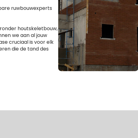
wbare ruwbouwexperts
aronder houtskeletbouw,
nnen we aan al jouw
se cruciaal is voor elk
eren die de tand des