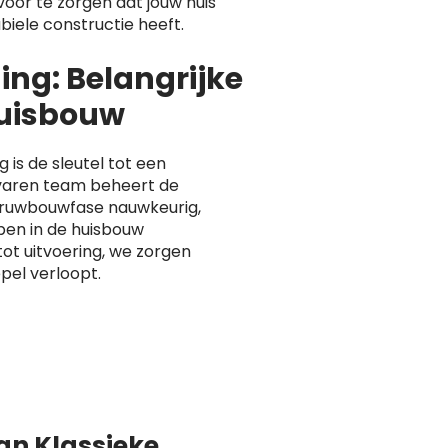
voor te zorgen dat jouw huis
biele constructie heeft.
ng: Belangrijke
Huisbouw
is de sleutel tot een
varen team beheert de
e ruwbouwfase nauwkeurig,
pen in de huisbouw
ot uitvoering, we zorgen
pel verloopt.
van Klassieke