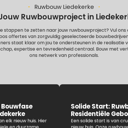
Ruwbouw Liedekerke
Jouw Ruwbouwproject in Liedekerke:
e stappen te zetten naar jouw ruwbouwproject? Vul ons o
oos offertes van zorgvuldig geselecteerde bouwbedrijve
rs staat klaar om jou te ondersteunen in de realisatie va
chap, expertise en tevredenheid centraal. Bouw met ve
ons netwerk van professionals.
 Bouwfase
Solide Start: Ruw
edekerke
Residentiële Geb
n elk nieuw huis. Hier
Een solide start is van c
iele en duurzame
nieuw huis. Onze ruwbouw