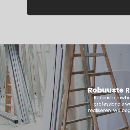
Robuuste R
Robuuste ruwbo
professionals w
realiseren. We beg