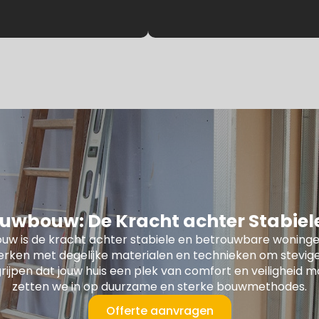
uwbouw: De Kracht achter Stabie
uw is de kracht achter stabiele en betrouwbare woninge
erken met degelijke materialen en technieken om stevige
rijpen dat jouw huis een plek van comfort en veiligheid m
zetten we in op duurzame en sterke bouwmethodes.
Offerte aanvragen