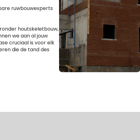
wbare ruwbouwexperts
aronder houtskeletbouw,
nnen we aan al jouw
se cruciaal is voor elk
eren die de tand des