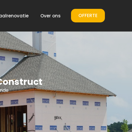
OFFERTE
aalrenovatie
Over ons
Construct
ende