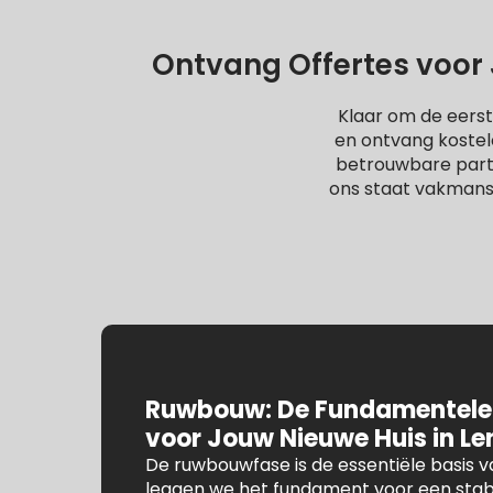
Ontvang Offertes voor 
Klaar om de eerst
en ontvang kostel
betrouwbare partne
ons staat vakmans
Ruwbouw: De Fundamentele
voor Jouw Nieuwe Huis in L
De ruwbouwfase is de essentiële basis va
leggen we het fundament voor een stab