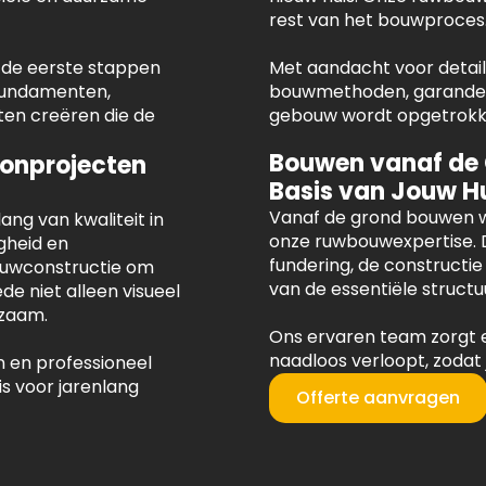
rest van het bouwproces
 de eerste stappen
Met aandacht voor detail 
 fundamenten,
bouwmethoden, garandere
en creëren die de
gebouw wordt opgetrokken
Bouwen vanaf de
onprojecten
Basis van Jouw H
Vanaf de grond bouwen w
ng van kwaliteit in
onze ruwbouwexpertise. 
gheid en
fundering, de constructi
uwconstructie om
van de essentiële structu
de niet alleen visueel
rzaam.
Ons ervaren team zorgt 
naadloos verloopt, zodat
 en professioneel
s voor jarenlang
Offerte aanvragen