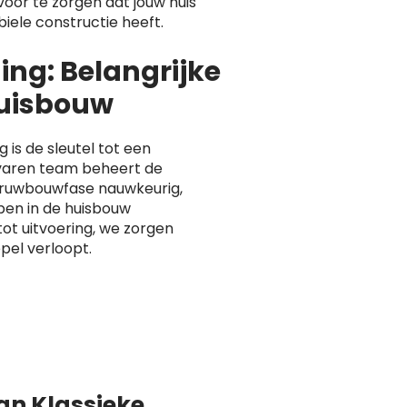
voor te zorgen dat jouw huis
biele constructie heeft.
ng: Belangrijke
Huisbouw
is de sleutel tot een
varen team beheert de
e ruwbouwfase nauwkeurig,
pen in de huisbouw
ot uitvoering, we zorgen
pel verloopt.
van Klassieke