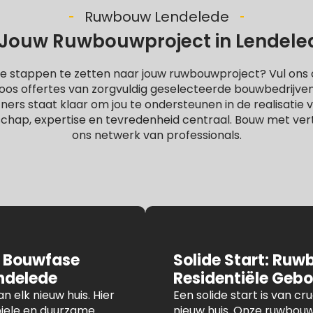
Ruwbouw Lendelede
Jouw Ruwbouwproject in Lendelede:
e stappen te zetten naar jouw ruwbouwproject? Vul ons o
oos offertes van zorgvuldig geselecteerde bouwbedrijve
rs staat klaar om jou te ondersteunen in de realisatie va
chap, expertise en tevredenheid centraal. Bouw met ve
ons netwerk van professionals.
 Bouwfase
Solide Start: Ruw
endelede
Residentiële Geb
n elk nieuw huis. Hier
Een solide start is van c
iele en duurzame
nieuw huis. Onze ruwbouw