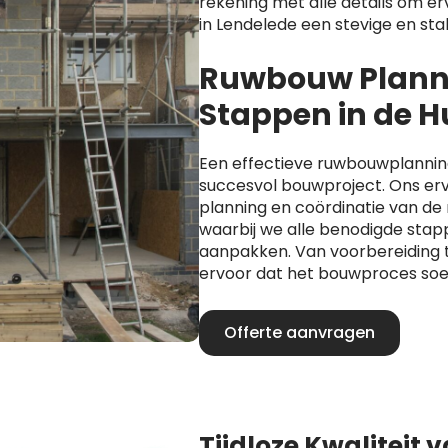
rekening met alle details om er
in Lendelede een stevige en sta
Ruwbouw Planni
Stappen in de 
Een effectieve ruwbouwplanning 
succesvol bouwproject. Ons er
planning en coördinatie van d
waarbij we alle benodigde stap
aanpakken. Van voorbereiding t
ervoor dat het bouwproces soe
Offerte aanvragen
Tijdloze Kwaliteit 