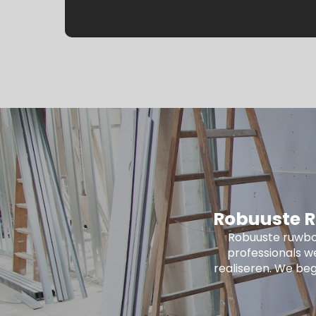
Robuuste R
Robuuste ruwbo
professionals w
realiseren. We beg