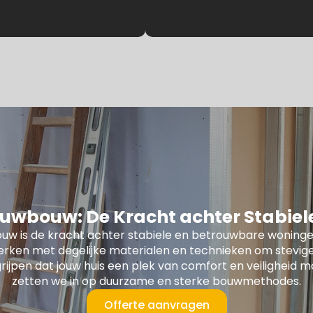
uwbouw: De Kracht achter Stabie
uw is de kracht achter stabiele en betrouwbare woninge
erken met degelijke materialen en technieken om stevige
rijpen dat jouw huis een plek van comfort en veiligheid m
zetten we in op duurzame en sterke bouwmethodes.
Offerte aanvragen