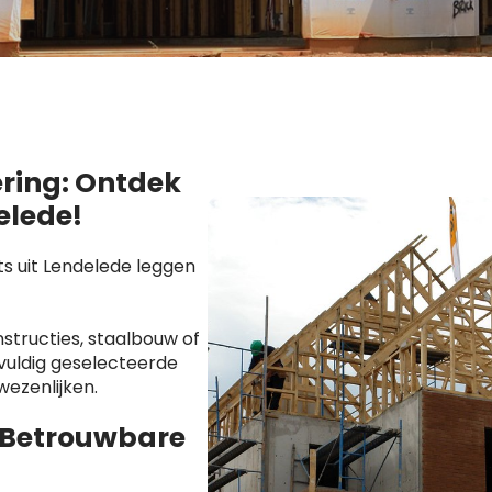
ering: Ontdek
elede!
s uit Lendelede leggen
tructies, staalbouw of
vuldig geselecteerde
wezenlijken.
 Betrouwbare