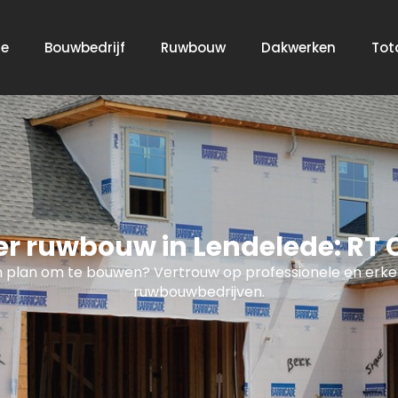
e
Bouwbedrijf
Ruwbouw
Dakwerken
Tot
 ruwbouw in Lendelede: RT 
 plan om te bouwen? Vertrouw op professionele en erk
ruwbouwbedrijven.