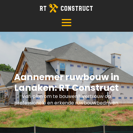
Aannemer ruwbouw in
Lanaken: RT Construct
Van plan om te bouwen? Vertrouw op
professionele en erkende ruwbouwbedrijven.