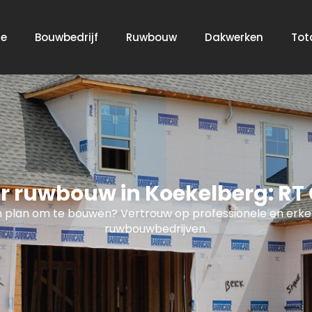
e
Bouwbedrijf
Ruwbouw
Dakwerken
Tot
 ruwbouw in Koekelberg: RT 
 plan om te bouwen? Vertrouw op professionele en erk
ruwbouwbedrijven.