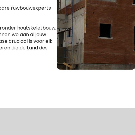
wbare ruwbouwexperts
aronder houtskeletbouw,
nnen we aan al jouw
se cruciaal is voor elk
eren die de tand des