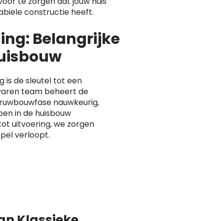
voor te zorgen dat jouw huis
abiele constructie heeft.
ng: Belangrijke
Huisbouw
is de sleutel tot een
varen team beheert de
e ruwbouwfase nauwkeurig,
pen in de huisbouw
ot uitvoering, we zorgen
pel verloopt.
van Klassieke