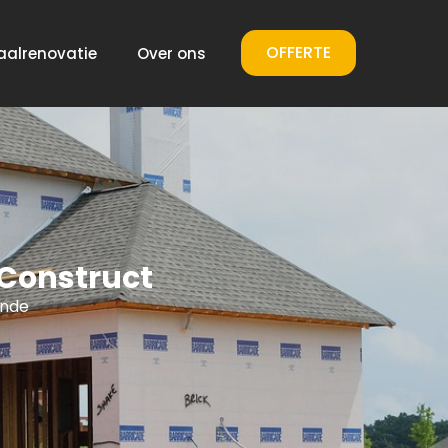
OFFERTE
aalrenovatie
Over ons
Construct
ende