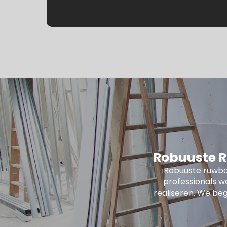
Robuuste R
Robuuste ruwbo
professionals w
realiseren. We beg