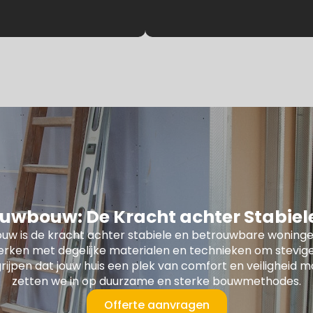
uwbouw: De Kracht achter Stabie
uw is de kracht achter stabiele en betrouwbare woninge
erken met degelijke materialen en technieken om stevige
rijpen dat jouw huis een plek van comfort en veiligheid m
zetten we in op duurzame en sterke bouwmethodes.
Offerte aanvragen