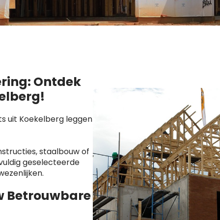
ering: Ontdek
elberg!
s uit Koekelberg leggen
tructies, staalbouw of
vuldig geselecteerde
wezenlijken.
w Betrouwbare