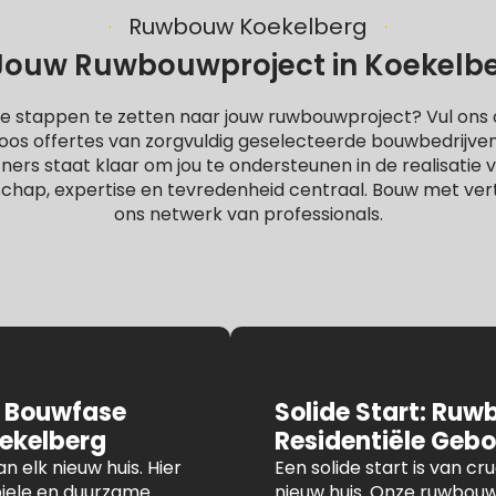
Ruwbouw Koekelberg
ouw Ruwbouwproject in Koekelberg
e stappen te zetten naar jouw ruwbouwproject? Vul ons o
oos offertes van zorgvuldig geselecteerde bouwbedrijve
rs staat klaar om jou te ondersteunen in de realisatie va
chap, expertise en tevredenheid centraal. Bouw met ve
ons netwerk van professionals.
 Bouwfase
Solide Start: Ruw
oekelberg
Residentiële Geb
n elk nieuw huis. Hier
Een solide start is van c
iele en duurzame
nieuw huis. Onze ruwbouw