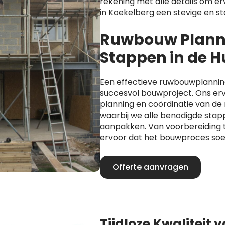
rekening met alle details om er
in Koekelberg een stevige en st
Ruwbouw Planni
Stappen in de 
Een effectieve ruwbouwplanning 
succesvol bouwproject. Ons er
planning en coördinatie van d
waarbij we alle benodigde stap
aanpakken. Van voorbereiding t
ervoor dat het bouwproces soe
Offerte aanvragen
Tijdloze Kwaliteit 