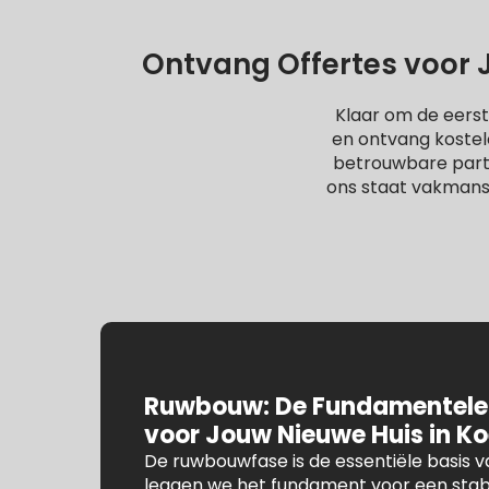
Ontvang Offertes voor J
Klaar om de eerst
en ontvang kostel
betrouwbare partne
ons staat vakmans
Ruwbouw: De Fundamentele
voor Jouw Nieuwe Huis in K
De ruwbouwfase is de essentiële basis va
leggen we het fundament voor een stab