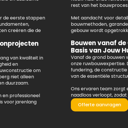
rest van het bouwproces
r de eerste stappen
Met aandacht voor detail 
 fundamenten,
bouwmethoden, garandere
en creëren die de
gebouw wordt opgetrokken
Bouwen vanaf de
onprojecten
Basis van Jouw H
Vanaf de grond bouwen w
ng van kwaliteit in
onze ruwbouwexpertise. 
gheid en
fundering, de constructi
uwconstructie om
van de essentiële structu
berg niet alleen
g en duurzaam.
Ons ervaren team zorgt 
naadloos verloopt, zodat
 en professioneel
s voor jarenlang
Offerte aanvragen