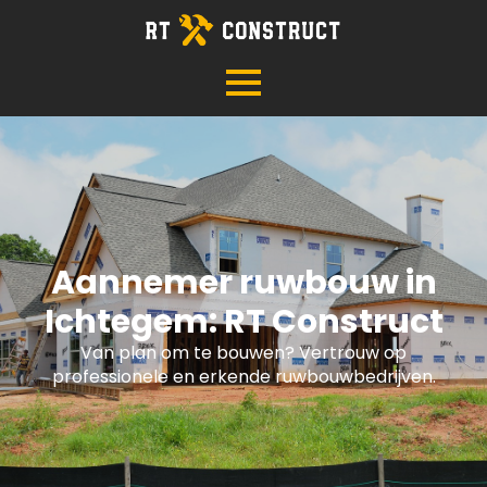
Aannemer ruwbouw in
Ichtegem: RT Construct
Van plan om te bouwen? Vertrouw op
professionele en erkende ruwbouwbedrijven.