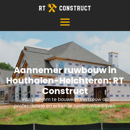
Aannemer ruwbouw in
Houthalen-Helchteren: RT
Construct
Van plan om te bouwen? Vertrouw op
professionele en erkende ruwbouwbedrijven.