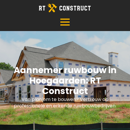
Aannemer ruwbouw in
Hoegaarden: RT
Construct
Van plan om te bouwen? Vertrouw op
professionele en erkende ruwbouwbedrijven.