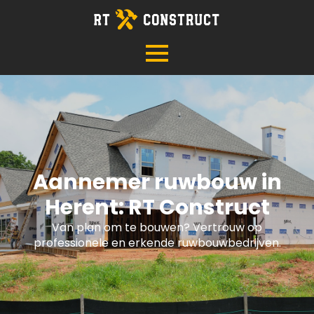
Aannemer ruwbouw in
Herent: RT Construct
Van plan om te bouwen? Vertrouw op
professionele en erkende ruwbouwbedrijven.