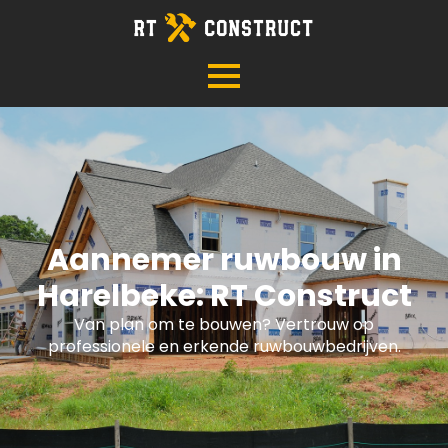
Aannemer ruwbouw in
Harelbeke: RT Construct
Van plan om te bouwen? Vertrouw op
professionele en erkende ruwbouwbedrijven.