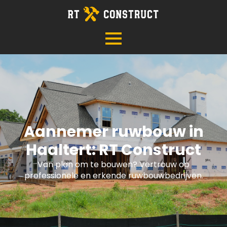
Aannemer ruwbouw in
Haaltert: RT Construct
Van plan om te bouwen? Vertrouw op
professionele en erkende ruwbouwbedrijven.