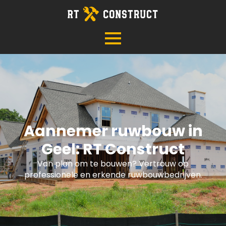
Aannemer ruwbouw in
Geel: RT Construct
Van plan om te bouwen? Vertrouw op
professionele en erkende ruwbouwbedrijven.