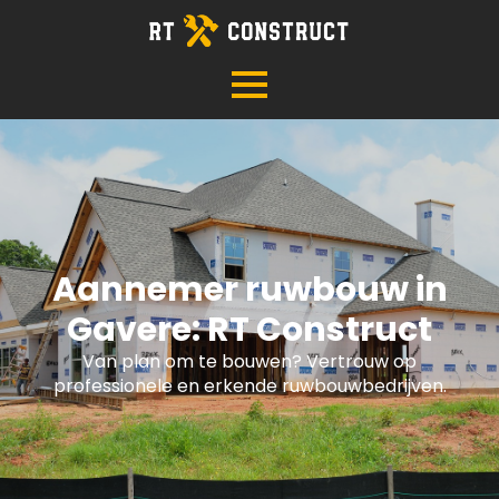
Aannemer ruwbouw in
Gavere: RT Construct
Van plan om te bouwen? Vertrouw op
professionele en erkende ruwbouwbedrijven.