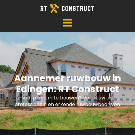
Aannemer ruwbouw in
Edingen: RT Construct
Van plan om te bouwen? Vertrouw op
professionele en erkende ruwbouwbedrijven.