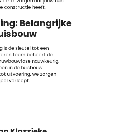
voor te zorgen dat jouw huis
le constructie heeft.
ng: Belangrijke
Huisbouw
is de sleutel tot een
varen team beheert de
e ruwbouwfase nauwkeurig,
pen in de huisbouw
ot uitvoering, we zorgen
pel verloopt.
van Klassieke