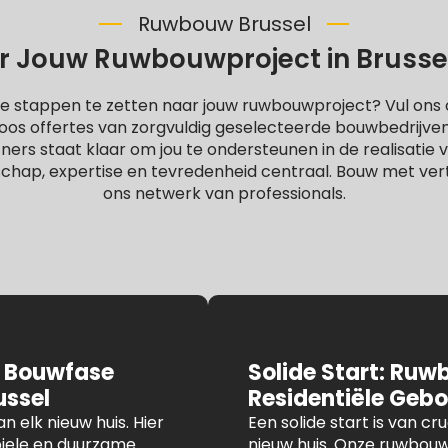
Ruwbouw Brussel
 Jouw Ruwbouwproject in Brussel: 
e stappen te zetten naar jouw ruwbouwproject? Vul ons o
oos offertes van zorgvuldig geselecteerde bouwbedrijve
rs staat klaar om jou te ondersteunen in de realisatie va
chap, expertise en tevredenheid centraal. Bouw met ve
ons netwerk van professionals.
 Bouwfase
Solide Start: Ruw
ussel
Residentiële Geb
n elk nieuw huis. Hier
Een solide start is van c
iele en duurzame
nieuw huis. Onze ruwbouw