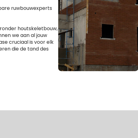
wbare ruwbouwexperts
aronder houtskeletbouw,
nnen we aan al jouw
se cruciaal is voor elk
eren die de tand des