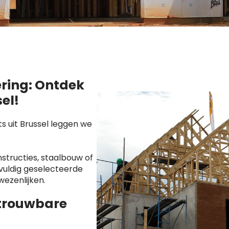
ering: Ontdek
el!
 uit Brussel leggen we
tructies, staalbouw of
vuldig geselecteerde
wezenlijken.
trouwbare