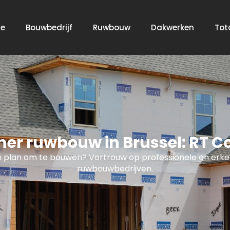
e
Bouwbedrijf
Ruwbouw
Dakwerken
Tot
r ruwbouw in Brussel: RT C
 plan om te bouwen? Vertrouw op professionele en erk
ruwbouwbedrijven.