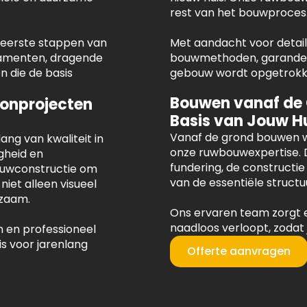
rest van het bouwproces
e eerste stappen van
Met aandacht voor detail 
damenten, dragende
bouwmethoden, garandere
 die de basis
gebouw wordt opgetrokken
Bouwen vanaf de
onprojecten
Basis van Jouw H
Vanaf de grond bouwen w
ng van kwaliteit in
onze ruwbouwexpertise. 
gheid en
fundering, de constructi
uwconstructie om
van de essentiële structu
niet alleen visueel
rzaam.
Ons ervaren team zorgt 
naadloos verloopt, zodat
 en professioneel
s voor jarenlang
Offerte aanvragen