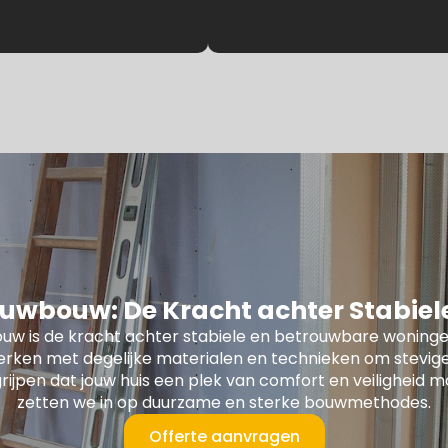
uwbouw: De Kracht achter Stabie
uw is de kracht achter stabiele en betrouwbare woninge
erken met degelijke materialen en technieken om stevige
rijpen dat jouw huis een plek van comfort en veiligheid m
zetten we in op duurzame en sterke bouwmethodes.
Offerte aanvragen