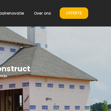
OFFERTE
aalrenovatie
Over ons
onstruct
ende