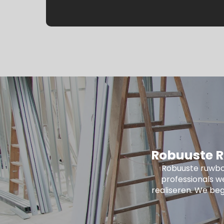
Robuuste R
Robuuste ruwbo
professionals w
realiseren. We beg