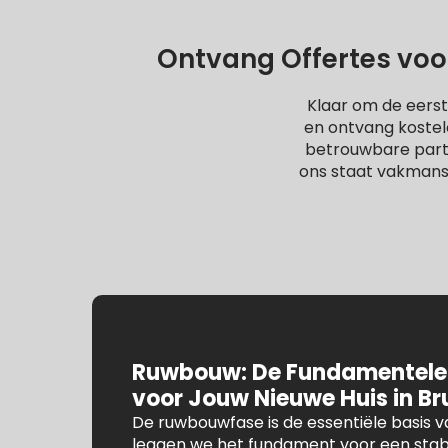
Ontvang Offertes voor
Klaar om de eerst
en ontvang kostel
betrouwbare partne
ons staat vakmans
Ruwbouw: De Fundamentele
voor Jouw Nieuwe Huis in Br
De ruwbouwfase is de essentiële basis va
leggen we het fundament voor een stab