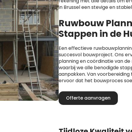
rekening met alle details om er
in Brussel een stevige en stabie
Ruwbouw Planni
Stappen in de 
Een effectieve ruwbouwplanning 
succesvol bouwproject. Ons er
planning en coördinatie van d
waarbij we alle benodigde stap
aanpakken. Van voorbereiding t
ervoor dat het bouwproces soe
Offerte aanvragen
Tijdloze Kwaliteit 